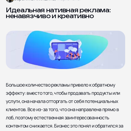
Блог
Ярославская улица дом
8, корпус 5
Отзывы
Идеальная нативная реклама:
ненавязчиво и креативно
Контакты
Документы
СОЦИАЛЬНЫЕ СЕТИ
Большое количество рекламы привело к обратному
эффекту: вместо того, чтобы продавать продукты или
услуги, она начала отторгать от себя потенциальных
клиентов. Все из-за того, что она направлена прямо в
лоб, поэтому естественная заинтересованность
контентом снижается. Бизнес это понял и обратился за