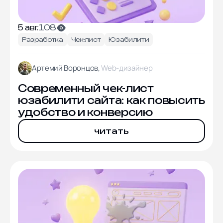
5 авг.
108
Разработка
Чек-лист
Юзабилити
Артемий Воронцов,
Web-дизайнер
Современный чек-лист
юзабилити сайта: как повысить
удобство и конверсию
читать