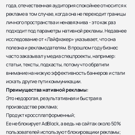
года, отечественная аудитория спокойнее относится к
рекламе в том случае, когда она не переходит границы
личного пространства и ненавязчива - это как раз
подходит под параметры нативной рекламы. Недавнее
исследование от «Лайфхакер» указывает, что она
полезна и рекламодателям. В прошлом году бизнес
часто заказывал у медиа спецпроекты, например:
статьи, тексты, подкасты, потому что обратили
внимание на низкую эффективность баннеров и стали
искать другие пути коммуникации.
Преимущества нативной рекламы:
Это недорогая, результативная и быстрая в
производстве реклама;
Продукт кроссплатформенный;
Ее не блокирует AdBlock, а ведь на сайтах около 50%
пользователей используют блокировщики рекламы;