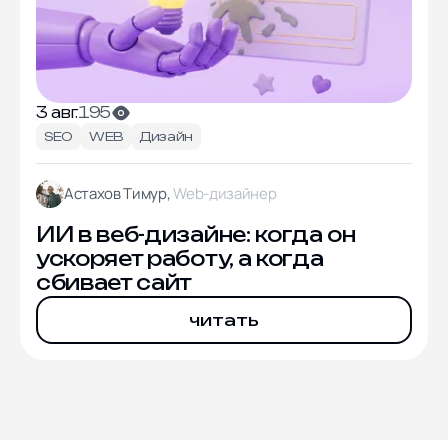
3 авг.
195
SEO
WEB
Дизайн
Астахов Тимур,
Web-дизайнер
ИИ в веб-дизайне: когда он
ускоряет работу, а когда
сбивает сайт
читать