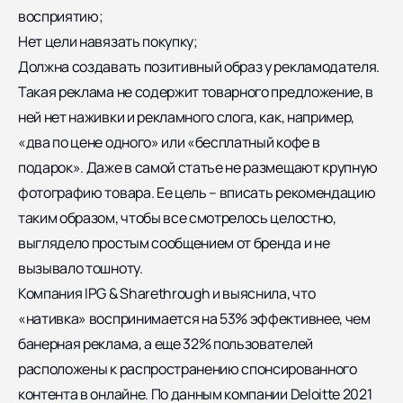
восприятию;
Нет цели навязать покупку;
Должна создавать позитивный образ у рекламодателя.
Такая реклама не содержит товарного предложение, в
ней нет наживки и рекламного слога, как, например,
«два по цене одного» или «бесплатный кофе в
подарок». Даже в самой статье не размещают крупную
фотографию товара. Ее цель – вписать рекомендацию
таким образом, чтобы все смотрелось целостно,
выглядело простым сообщением от бренда и не
вызывало тошноту.
Компания IPG & Sharethrough и выяснила, что
«нативка» воспринимается на 53% эффективнее, чем
банерная реклама, а еще 32% пользователей
расположены к распространению спонсированного
контента в онлайне. По данным компании Deloitte 2021