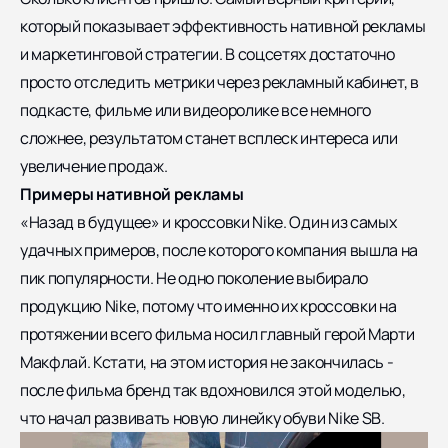
который показывает эффективность нативной рекламы
и маркетинговой стратегии. В соцсетях достаточно
просто отследить метрики через рекламный кабинет, в
подкасте, фильме или видеоролике все немного
сложнее, результатом станет всплеск интереса или
увеличение продаж.
Примеры нативной рекламы
«Назад в будущее» и кроссовки Nike. Один из самых
удачных примеров, после которого компания вышла на
пик популярности. Не одно поколение выбирало
продукцию Nike, потому что именно их кроссовки на
протяжении всего фильма носил главный герой Марти
Макфлай. Кстати, на этом история не закончилась -
после фильма бренд так вдохновился этой моделью,
что начал развивать новую линейку обуви Nike SB.