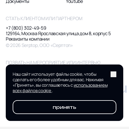
Документы
Youtube
СТАТЬ КЛИЕНТОМ ИЛИ ПАРТНЕРОМ
+7 (800) 302-49-59
129164, Москва Ярославская улица дом 8, корпус 5
Реквизиты компании
© 2026 Serptop, ООО «Серптоп»
ПОЗВАТЬ НА МЕРОПРИЯТИЕ ИЛИ ИНТЕРВЬЮ
pr@serptop.ru
ПРИСОЕДИНИТЬСЯ К КОМАНДЕ
Наш сайт использует файлы cookie, чтобы
hr@serptop.ru
сделать его более удобным для вас. Нажимая
hello@serptop.ru
«Принять», вы соглашаетесь с
использованием
всех файлов cookie
.
принять