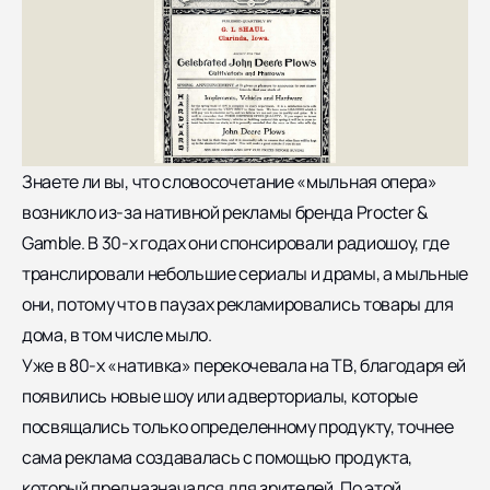
Знаете ли вы, что словосочетание «мыльная опера»
возникло из-за нативной рекламы бренда Procter &
Gamble. В 30-х годах они спонсировали радиошоу, где
транслировали небольшие сериалы и драмы, а мыльные
они, потому что в паузах рекламировались товары для
дома, в том числе мыло.
Уже в 80-х «нативка» перекочевала на ТВ, благодаря ей
появились новые шоу или адверториалы, которые
посвящались только определенному продукту, точнее
сама реклама создавалась с помощью продукта,
который предназначался для зрителей. По этой