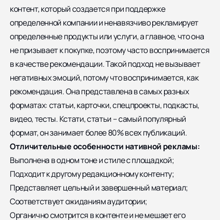
контент, который создается при поддержке
определенной компании и ненавязчиво рекламирует
определенные продукты или услуги, а главное, что она
не призывает к покупке, поэтому часто воспринимается
в качестве рекомендации. Такой подход не вызывает
негативных эмоций, потому что воспринимается, как
рекомендация. Она представлена в самых разных
форматах: статьи, карточки, спецпроекты, подкасты,
видео, тесты. Кстати, статьи – самый популярный
формат, он занимает более 80% всех публикаций.
Отличительные особенности нативной рекламы:
Выполнена в одном тоне и стиле с площадкой;
Подходит к другому редакционному контенту;
Представляет цельный и завершенный материал;
Соответствует ожиданиям аудитории;
Органично смотрится в контенте и не мешает его