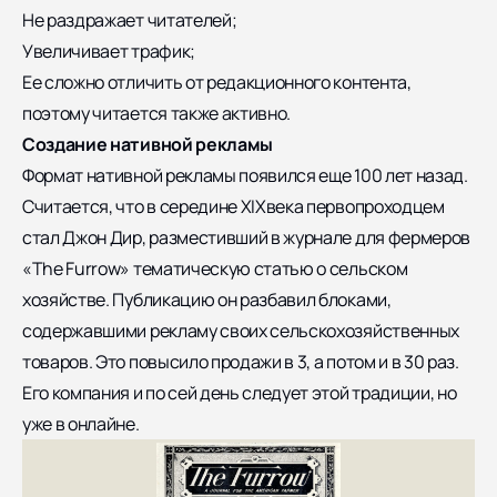
Не раздражает читателей;
Увеличивает трафик;
Ее сложно отличить от редакционного контента,
поэтому читается также активно.
Создание нативной рекламы
Формат нативной рекламы появился еще 100 лет назад.
Считается, что в середине XIXвека первопроходцем
стал Джон Дир, разместивший в журнале для фермеров
«The Furrow» тематическую статью о сельском
хозяйстве. Публикацию он разбавил блоками,
содержавшими рекламу своих сельскохозяйственных
товаров. Это повысило продажи в 3, а потом и в 30 раз.
Его компания и по сей день следует этой традиции, но
уже в
онлайне
.