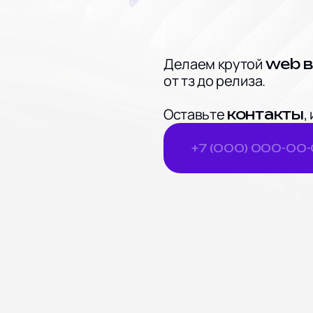
Делаем крутой
web в
от тз до релиза.
Оставьте
,
контакты