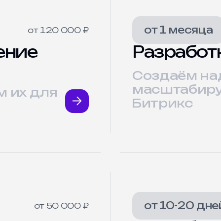
от 1 месяца
от 120 000 ₽
ение
Разработк
Создаём на
масштабиру
м их для
Битрикс
от 10-20 дне
от 50 000 ₽