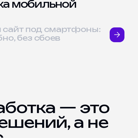
ка мобильной
 сайт под смартфоны:
бно, без сбоев
ботка — это
ешений, а не
с