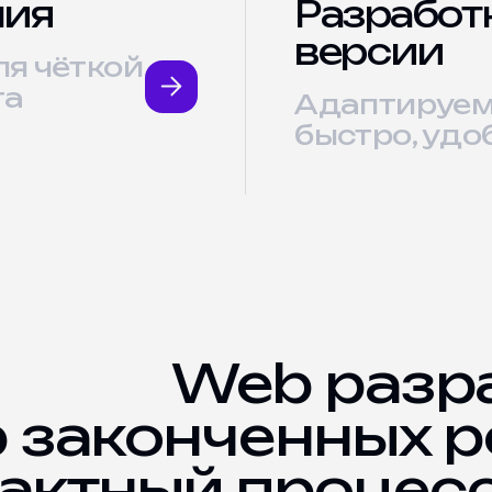
ния
Разработ
версии
я чёткой
та
Адаптируем
быстро, удо
Web pазра
 законченных р
актный процес