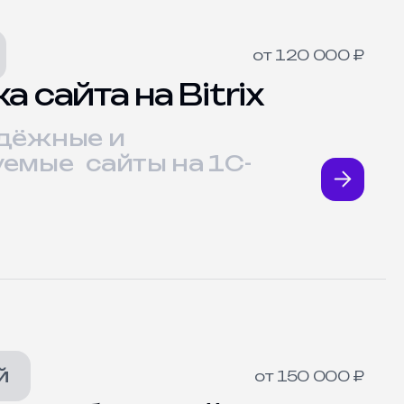
от 120 000 ₽
а сайта на Bitrix
дёжные и
емые сайты на 1С-
й
от 150 000 ₽