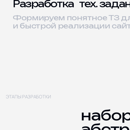
Разработка тех. зада
Формируем понятное ТЗ дл
и быстрой реализации сай
ЭТАПЫ РАЗРАБОТКИ
набор
абстр