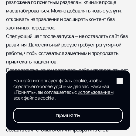
разложена по понятным разделам, клинике проще
масштабироваться. Можно добавлять новые услуги,
открывать направления и расширять контент без
хаотичных переделок.
Следующий шаг после запуска — не оставлять сайт без
развития. Даже сильный ресурс требует регулярной
работы, чтобы оставаться заметным и продолжать
привлекать пациентов.
После запуска: зачем развивать сайт и превращать его
в канал постоянного привлечения пациентов
Наш сайт использует файлы cookie, чтобы
сделать его более удобным для вас. Нажимая
Важно относиться к веб-ресурсу как к живому
«Принять», вы соглашаетесь с
использованием
инструменту бизнеса. Он должен адаптироваться к
всех файлов cookie
.
рынку, поддерживать маркетинг и помогать клинике
расти без резких скачков расходов.
принять
Ниже — ключевые направления, которые позволяют
создать сайт стоматологии и превратить его в