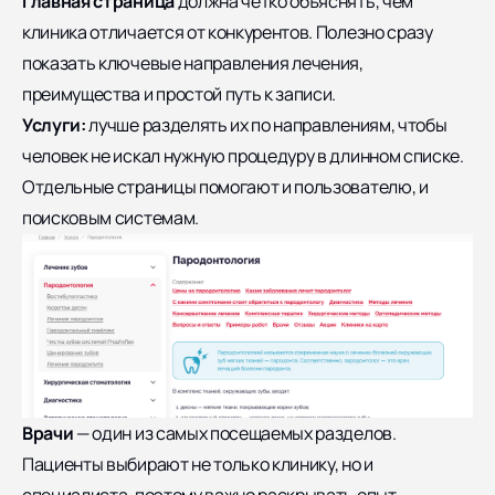
Главная страница
должна четко объяснять, чем
клиника отличается от конкурентов. Полезно сразу
показать ключевые направления лечения,
преимущества и простой путь к записи.
Услуги:
лучше разделять их по направлениям, чтобы
человек не искал нужную процедуру в длинном списке.
Отдельные страницы помогают и пользователю, и
поисковым системам.
Врачи
— один из самых посещаемых разделов.
Пациенты выбирают не только клинику, но и
специалиста, поэтому важно раскрывать опыт,