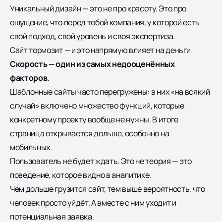
Уникальный дизайн — это не про красоту. Это про
ощущение, что перед тобой компания, у которой есть
свой подход, свой уровень и своя экспертиза.
Сайт тормозит — и это напрямую влияет на деньги
Скорость — один из самых недооценённых
факторов.
Шаблонные сайты часто перегружены: в них «на всякий
случай» включено множество функций, которые
конкретному проекту вообще не нужны. В итоге
страница открывается дольше, особенно на
мобильных.
Пользователь не будет ждать. Это не теория — это
поведение, которое видно в аналитике.
Чем дольше грузится сайт, тем выше вероятность, что
человек просто уйдёт. А вместе с ним уходит и
потенциальная заявка.