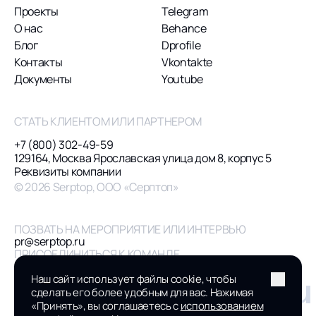
Проекты
Telegram
О нас
Behance
Блог
Dprofile
Контакты
Vkontakte
Документы
Youtube
СТАТЬ КЛИЕНТОМ ИЛИ ПАРТНЕРОМ
+7 (800) 302-49-59
129164, Москва Ярославская улица дом 8, корпус 5
Реквизиты компании
© 2026 Serptop, ООО «Серптоп»
ПОЗВАТЬ НА МЕРОПРИЯТИЕ ИЛИ ИНТЕРВЬЮ
pr@serptop.ru
ПРИСОЕДИНИТЬСЯ К КОМАНДЕ
hr@serptop.ru
Наш сайт использует файлы cookie, чтобы
hello@serptop.ru
сделать его более удобным для вас. Нажимая
«Принять», вы соглашаетесь с
использованием