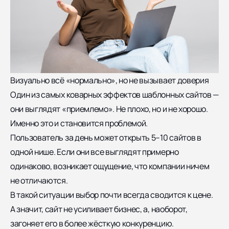
Визуально всё «нормально», но не вызывает доверия
Один из самых коварных эффектов шаблонных сайтов —
они выглядят «приемлемо». Не плохо, но и не хорошо.
Именно это и становится проблемой.
Пользователь за день может открыть 5–10 сайтов в
одной нише. Если они все выглядят примерно
одинаково, возникает ощущение, что компании ничем
не отличаются.
В такой ситуации выбор почти всегда сводится к цене.
А значит, сайт не усиливает бизнес, а, наоборот,
загоняет его в более жёсткую конкуренцию.