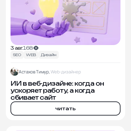
3 авг.
168
SEO
WEB
Дизайн
Астахов Тимур,
Web-дизайнер
ИИ в веб-дизайне: когда он
ускоряет работу, а когда
сбивает сайт
читать