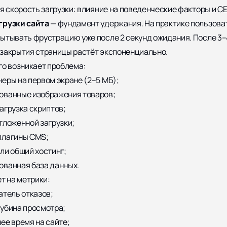
ая скорость загрузки: влияние на поведенческие факторы и С
грузки сайта
— фундамент удержания. На практике пользова
ытывать фрустрацию уже после 2 секунд ожидания. После 3–
закрытия страницы растёт экспоненциально.
го возникает проблема:
еры на первом экране (2–5 МБ);
ованные изображения товаров;
агрузка скриптов;
тложенной загрузки;
плагины CMS;
ли общий хостинг;
ованная база данных.
ет на метрики:
атель отказов;
убина просмотра;
ее время на сайте;