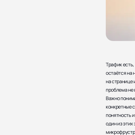
Трафик есть, 
остаётся на 
на странице 
проблема не 
Важно понима
конкретные с
понятность и
один из этих
микрофрустра