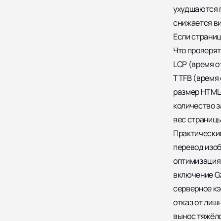
ухудшаются 
снижается ви
Если страниц
Что проверят
LCP (время о
TTFB (время 
размер HTML
количество з
вес страницы
Практически
перевод изо
оптимизация 
включение Gzi
серверное к
отказ от лиш
вынос тяжёло