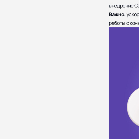
внедрение C
Важно:
ускор
работы с кон