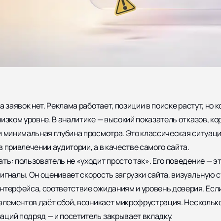
а заявок нет. Реклама работает, позиции в поиске растут, но 
низком уровне. В аналитике — высокий показатель отказов, к
и минимальная глубина просмотра. Это классическая ситуаци
в привлечении аудитории, а в качестве самого сайта.
ть: пользователь не «уходит просто так». Его поведение — э
игналы. Он оценивает скорость загрузки сайта, визуальную с
нтерфейса, соответствие ожиданиям и уровень доверия. Если
 элементов даёт сбой, возникает микрофрустрация. Несколько
ций подряд — и посетитель закрывает вкладку.