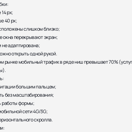
бки:
14 px;
е 40 px;
сположены слишком близко;
 окна перекрывают экран;
 не адаптирована;
жно открыть одной рукой.
м рынке мобильный трафик в ряде ниш превышает 70% (услуг
ы).
ь:
вигации большим пальцем;
ть без масштабирования;
ь работы формы;
мобильной сети 4G/3G;
оризонтального скролла.
и: