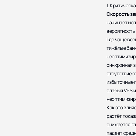
1. Критическ
Скорость за
начинает исп
вероятность 
Где чаще все
тяжёлые банн
неоптимизир
синхронная з
отсутствие о
избыточные 
слабый VPS и
неоптимизир
Как это влия
растёт показ
снижается гл
падает средн