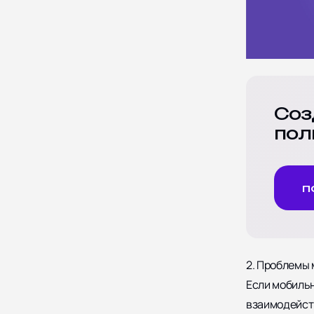
Соз
пол
п
2. Проблемы 
Если мобильн
взаимодейст