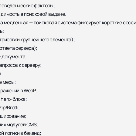
поведенческие факторы;
димость в поисковой выдаче.
а медленная — поисковая система фиксирует короткие сесси
ь:
трисовки крупнейшего элемента);
ответа сервера);
-документа;
апросов к серверу;
.
е меры:
бражений в WebP;
hero-блока;
p/Brotli;
эширование;
них модулей CMS;
й логики в бэкенд;