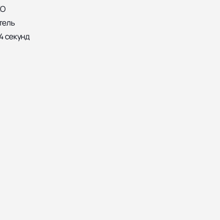
ЕО
тель
4 секунд