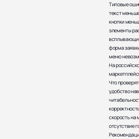
Типовые оши
текст меньше 
кнопки меньш
элементы ра
всплывающие
форма заявки
меню невозмо
На российско
маркетплейс
Что проверят
удобство на
читабельнос
корректност
скорость на 
отсутствие г
Рекомендаци