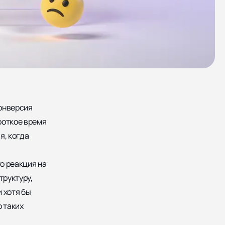
конверсия
ороткое время
я, когда
то реакция на
труктуру,
 хотя бы
 таких