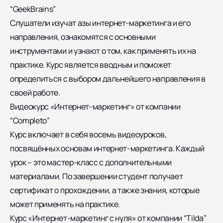
“GeekBrains”
Слушатели изучат азы интернет-маркетинга и его
направления, ознакомятся с основными
инструментами и узнают о том, как применять их на
практике. Курс является вводным и поможет
определиться с выбором дальнейшего направления в
своей работе.
Видеокурс «Интернет-маркетинг» от компании
“Completo”
Курс включает в себя восемь видеоуроков,
посвящённых основам интернет-маркетинга. Каждый
урок – это мастер-класс с дополнительными
материалами. По завершении студент получает
сертификат о прохождении, а также знания, которые
может применять на практике.
Курс «Интернет-маркетинг с нуля» от компании “Tilda”