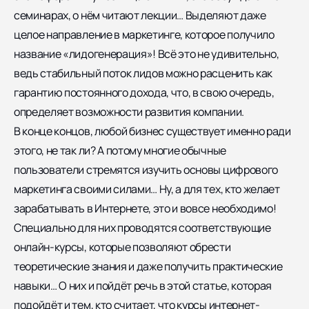
семинарах, о нём читают лекции… Выделяют даже
целое направление в маркетинге, которое получило
название «лидогенерация»! Всё это не удивительно,
ведь стабильный поток лидов можно расценить как
гарантию постоянного дохода, что, в свою очередь,
определяет возможности развития компании.
В конце концов, любой бизнес существует именно ради
этого, не так ли? А потому многие обычные
пользователи стремятся изучить основы цифрового
маркетинга своими силами… Ну, а для тех, кто желает
зарабатывать в Интернете, это и вовсе необходимо!
Специально для них проводятся соответствующие
онлайн-курсы, которые позволяют обрести
теоретические знания и даже получить практические
навыки… О них и пойдёт речь в этой статье, которая
подойдёт и тем, кто считает, что курсы
интернет-