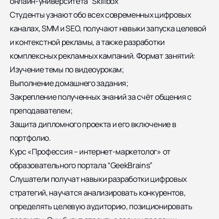
онлайн-университета “Skillbox”
Студенты узнают обо всех современных цифровых
каналах, SMM и SEO, получают навыки запуска целевой
и контекстной рекламы, а также разработки
комплексных рекламных кампаний. Формат занятий:
Изучение темы по видеоурокам;
Выполнение домашнего задания;
Закрепление полученных знаний за счёт общения с
преподавателем;
Защита дипломного проекта и его включение в
портфолио.
Курс «Профессия – интернет-маркетолог» от
образовательного портала “GeekBrains”
Слушатели получат навыки разработки цифровых
стратегий, научатся анализировать конкурентов,
определять целевую аудиторию, позиционировать