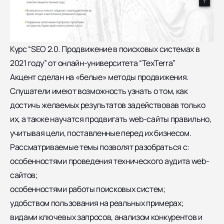
Курс “SEO 2.0. Продвижение в поисковых системах в
2021 году” от онлайн-университета “TexTerra”
Акцент сделан на «белые» методы продвижения.
Слушатели имеют возможность узнать о том, как
достичь желаемых результатов задействовав только
их, а также научатся продвигать web-сайты правильно,
учитывая цели, поставленные перед их бизнесом.
Рассматриваемые темы позволят разобраться с:
особенностями проведения технического аудита web-
сайтов;
особенностями работы поисковых систем;
удобством пользования на реальных примерах;
видами ключевых запросов, анализом конкурентов и