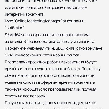
выполнения, а также оценивать компетентность тех
или иных исполнителей по различным каналам
интернет-маркетинга.
Курс “Online Marketing Manager” от компании
“UniBrains”
98 из 164 часов курса посвящено практическим
занятиям. В процессе слушатели получат знания о
маркетинге, web-аналитике, SEO, контекстной рекламе,
SMM, конверсионной оптимизации сайтов.
После сдачи проектной работы и экзамена им будет
вручён диплом государственного образца. Поскольку
обучение проводится очно, оно позволяет завести
новые знакомства в сфере интернет-маркетинга, а
также лично общаться с преподавателями, получая
ответы на все вопросы.
Полученные знания и диплом помогут подняться по