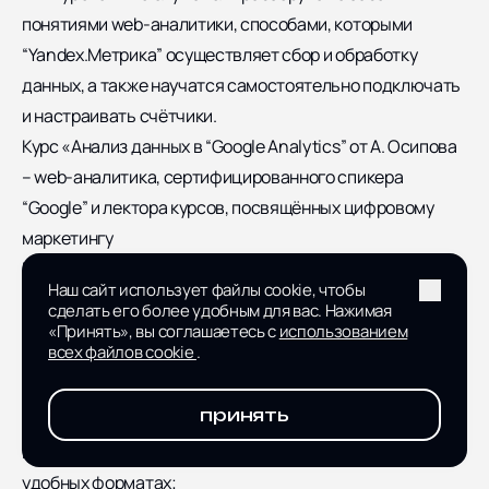
понятиями web-аналитики, способами, которыми
“Yandex.Метрика” осуществляет сбор и обработку
данных, а также научатся самостоятельно подключать
и настраивать счётчики.
Курс «Анализ данных в “Google Analytics” от А. Осипова
– web-аналитика, сертифицированного спикера
“Google” и лектора курсов, посвящённых цифровому
маркетингу
Программа включает в себя восемь блоков,
Наш сайт использует файлы cookie, чтобы
посвящённых следующим темам:
сделать его более удобным для вас. Нажимая
Подготовительные мероприятия и анализ в “GA”;
«Принять», вы соглашаетесь с
использованием
всех файлов cookie
.
Кастомные отчёты и дополнительный параметр;
Сегменты для работы внутри “GA”;
принять
Расширение данных;
Выгрузка данных и возможность работы с ними в
удобных форматах;