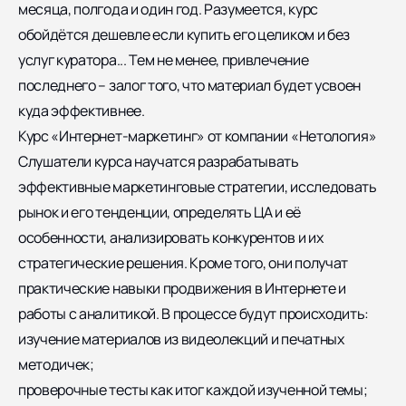
месяца, полгода и один год. Разумеется, курс
обойдётся дешевле если купить его целиком и без
услуг куратора... Тем не менее, привлечение
последнего – залог того, что материал будет усвоен
куда эффективнее.
Курс «Интернет-маркетинг» от компании «Нетология»
Слушатели курса научатся разрабатывать
эффективные маркетинговые стратегии, исследовать
рынок и его тенденции, определять ЦА и её
особенности, анализировать конкурентов и их
стратегические решения. Кроме того, они получат
практические навыки продвижения в Интернете и
работы с аналитикой. В процессе будут происходить:
изучение материалов из видеолекций и печатных
методичек;
проверочные тесты как итог каждой изученной темы;