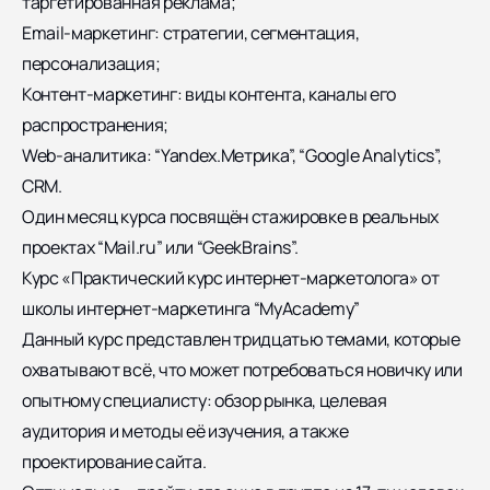
таргетированная реклама;
Email-маркетинг: стратегии, сегментация,
персонализация;
Контент-маркетинг: виды контента, каналы его
распространения;
Web-аналитика: “Yandex.Метрика”, “Google Analytics”,
CRM.
Один месяц курса посвящён стажировке в реальных
проектах “Mail.ru” или “GeekBrains”.
Курс «Практический курс интернет-маркетолога» от
школы интернет-маркетинга “MyAcademy”
Данный курс представлен тридцатью темами, которые
охватывают всё, что может потребоваться новичку или
опытному специалисту: обзор рынка, целевая
аудитория и методы её изучения, а также
проектирование сайта.