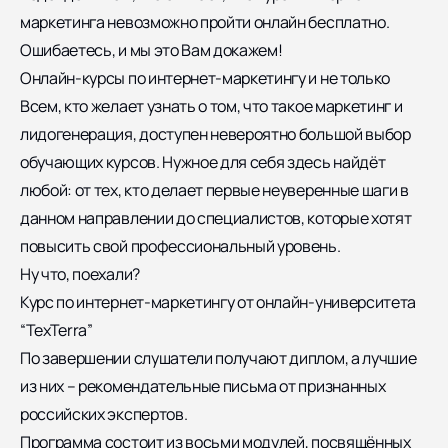
маркетинга
невозможно пройти онлайн бесплатно.
Ошибаетесь, и мы это Вам докажем!
Онлайн-курсы по интернет-маркетингу и не только
Всем, кто желает узнать о том, что такое маркетинг и
лидогенерация, доступен невероятно большой выбор
обучающих курсов. Нужное для себя здесь найдёт
любой: от тех, кто делает первые неуверенные шаги в
данном направлении до специалистов, которые хотят
повысить свой профессиональный уровень.
Ну что, поехали?
Курс по интернет-маркетингу от онлайн-университета
“TexTerra”
По завершении слушатели получают диплом, а лучшие
из них – рекомендательные письма от признанных
российских экспертов.
Программа состоит из восьми модулей, посвящённых