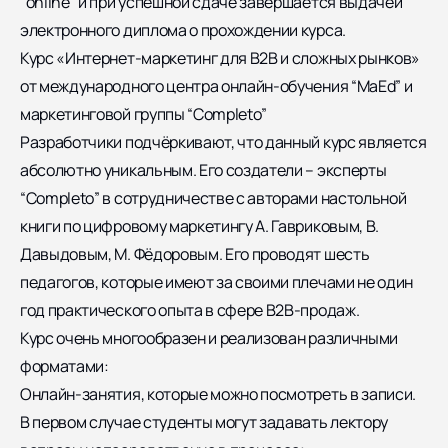
“online” и при успешной сдаче завершается выдачей
электронного диплома о прохождении курса.
Курс «Интернет-маркетинг для B2B и сложных рынков»
от международного центра онлайн-обучения “MaEd” и
маркетинговой группы “Completo”
Разработчики подчёркивают, что данный курс является
абсолютно уникальным. Его создатели – эксперты
“Completo” в сотрудничестве с авторами настольной
книги по цифровому маркетингу А. Гавриковым, В.
Давыдовым, М. Фёдоровым. Его проводят шесть
педагогов, которые имеют за своими плечами не один
год практического опыта в сфере B2B-продаж.
Курс очень многообразен и реализован различными
форматами:
Онлайн-занятия, которые можно посмотреть в записи.
В первом случае студенты могут задавать лектору