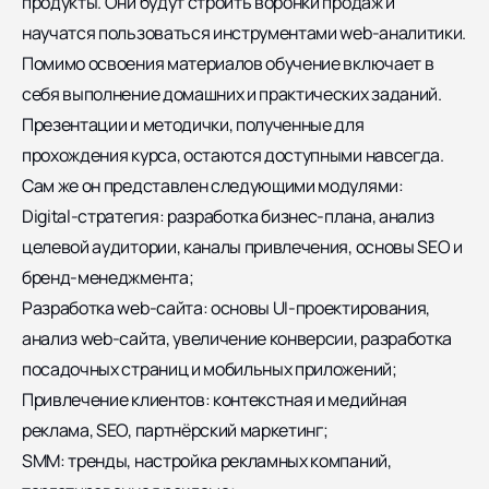
продукты. Они будут строить воронки продаж и
научатся пользоваться инструментами web-аналитики.
Помимо освоения материалов обучение включает в
себя выполнение домашних и практических заданий.
Презентации и методички, полученные для
прохождения курса, остаются доступными навсегда.
Сам же он представлен следующими модулями:
Digital-стратегия: разработка бизнес-плана, анализ
целевой аудитории, каналы привлечения, основы SEO и
бренд-менеджмента;
Разработка web-сайта: основы UI-проектирования,
анализ web-сайта, увеличение конверсии, разработка
посадочных страниц и мобильных приложений;
Привлечение клиентов: контекстная и медийная
реклама, SEO, партнёрский маркетинг;
SMM: тренды, настройка рекламных компаний,