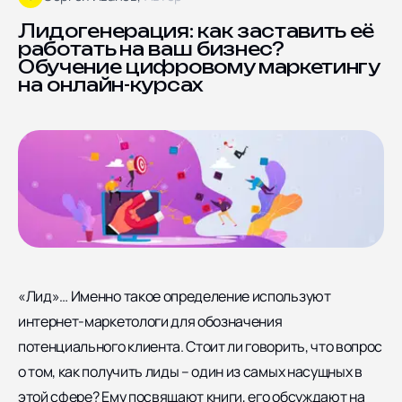
Блог
Ярославская улица дом
8, корпус 5
Отзывы
Лидогенерация: как заставить её
работать на ваш бизнес?
Контакты
Обучение цифровому маркетингу
Документы
на онлайн-курсах
СОЦИАЛЬНЫЕ СЕТИ
«Лид»… Именно такое определение используют
интернет-маркетологи для обозначения
потенциального клиента. Стоит ли говорить, что вопрос
о том, как получить лиды – один из самых насущных в
этой сфере? Ему посвящают книги, его обсуждают на