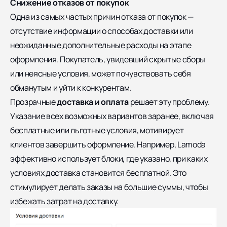
Снижение отказов от покупок
Одна из самых частых причин отказа от покупок —
отсутствие информации о способах доставки или
неожиданные дополнительные расходы на этапе
оформления. Покупатель, увидевший скрытые сборы
или неясные условия, может почувствовать себя
обманутым и уйти к конкурентам.
Прозрачные
доставка и оплата
решает эту проблему.
Указание всех возможных вариантов заранее, включая
бесплатные или льготные условия, мотивирует
клиентов завершить оформление. Например, Lamoda
эффективно использует блоки, где указано, при каких
условиях доставка становится бесплатной. Это
стимулирует делать заказы на большие суммы, чтобы
избежать затрат на доставку.