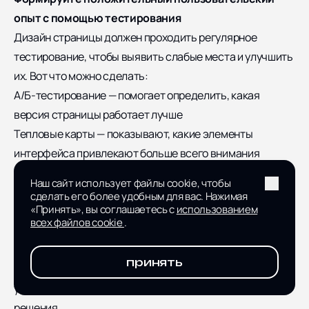
опыт с помощью тестирования
Дизайн страницы должен проходить регулярное
тестирование, чтобы выявить слабые места и улучшить
их. Вот что можно сделать:
А/Б-тестирование — помогает определить, какая
версия страницы работает лучше
Тепловые карты — показывают, какие элементы
интерфейса привлекают больше всего внимания
Сбор обратной связи — дает понимание, какие моменты
Наш сайт использует файлы cookie, чтобы
вызывают затруднения у клиентов
сделать его более удобным для вас. Нажимая
«Принять», вы соглашаетесь с
использованием
Чем оформить страницу оплаты и доставки
всех файлов cookie
.
Создание эффективной страницы требует
использования инструментов, которые помогут
принять
обеспечить ее функциональность, удобство
управления и надежность. Рассмотрим основные
решения.