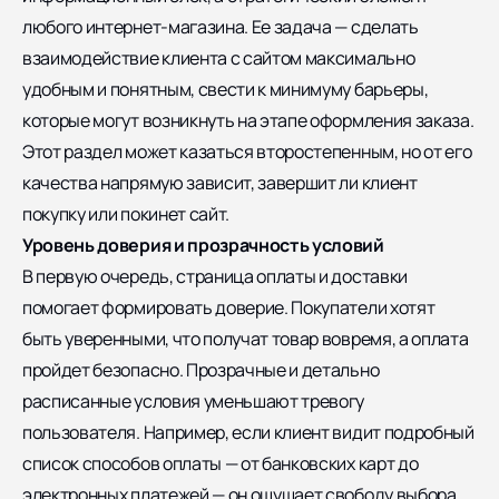
любого интернет-магазина. Ее задача — сделать
взаимодействие клиента с сайтом максимально
удобным и понятным, свести к минимуму барьеры,
которые могут возникнуть на этапе оформления заказа.
Этот раздел может казаться второстепенным, но от его
качества напрямую зависит, завершит ли клиент
покупку или покинет сайт.
Уровень доверия и прозрачность условий
В первую очередь, страница оплаты и доставки
помогает формировать доверие. Покупатели хотят
быть уверенными, что получат товар вовремя, а оплата
пройдет безопасно. Прозрачные и детально
расписанные условия уменьшают тревогу
пользователя. Например, если клиент видит подробный
список способов оплаты — от банковских карт до
электронных платежей — он ощущает свободу выбора.