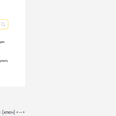
 [ключ] + — +