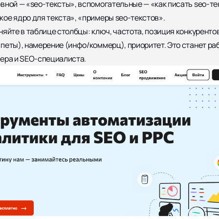
вной — «seo-тексты», вспомогательные — «как писать seo-те
ое ядро для текста», «примеры seo-текстов».
яйте в таблице столбцы: ключ, частота, позиция конкуренто
петы), намерение (инфо/коммерц), приоритет. Это станет ра
ера и SEO-специалиста.