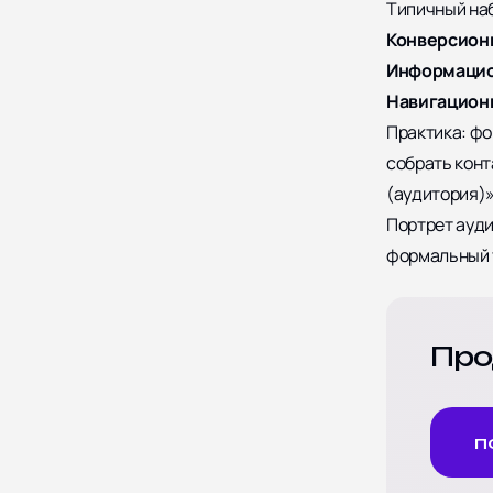
Типичный на
Конверсион
Информацио
Навигацион
Практика:
фо
собрать конт
(аудитория)»
Портрет ауди
формальный т
Про
п