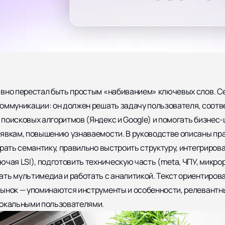
вно перестал быть простым «набиванием» ключевых слов. С
оммуникации: он должен решать задачу пользователя, соотв
поисковых алгоритмов (Яндекс и Google) и помогать бизнес
явкам, повышению узнаваемости. В руководстве описаны пр
брать семантику, правильно выстроить структуру, интегриро
ючая LSI), подготовить техническую часть (meta, ЧПУ, микро
ть мультимедиа и работать с аналитикой. Текст ориентирова
ынок — упоминаются инструменты и особенности, релевантны
локальными пользователями.