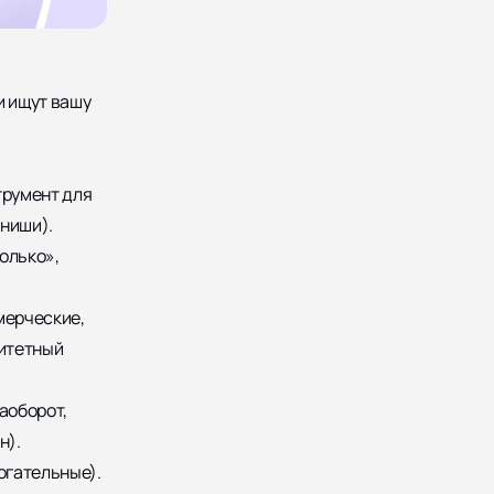
и ищут вашу
трумент для
 ниши).
олько»,
мерческие,
ритетный
аоборот,
н).
огательные).