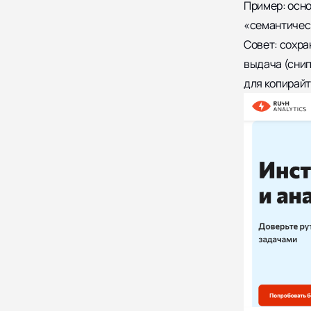
Пример: осно
«семантическ
Совет:
сохран
выдача (снип
для копирайт