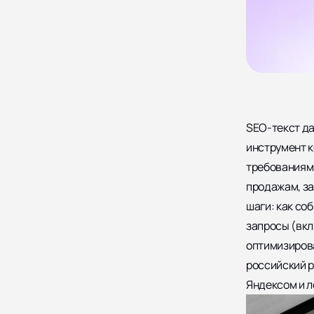
SEO-текст да
инструмент к
требованиям 
продажам, за
шаги: как со
запросы (вкл
оптимизирова
российский р
Яндексом и 