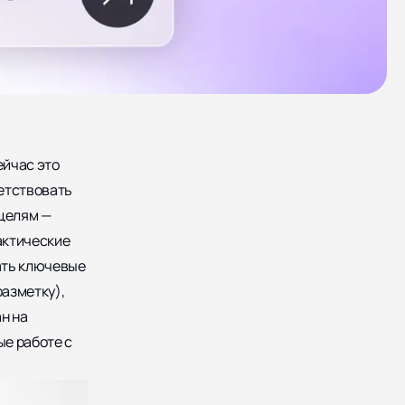
ейчас это
етствовать
-целям —
актические
вать ключевые
разметку),
н на
е работе с