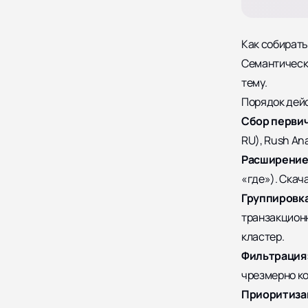
Как собират
Семантическо
тему.
Порядок дей
Сбор первич
RU), Rush An
Расширение
«где»). Скач
Группировк
транзакцион
кластер.
Фильтрация
чрезмерно ко
Приоритиза