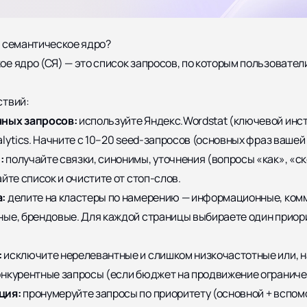
ь семантическое ядро?
е ядро (СЯ) — это список запросов, по которым пользовател
ствий:
ных запросов:
используйте Яндекс.Wordstat (ключевой инс
alytics. Начните с 10–20 seed-запросов (основных фраз вашей
:
получайте связки, синонимы, уточнения (вопросы «как», «ск
айте список и очистите от стоп-слов.
а:
делите на кластеры по намерению — информационные, ком
ные, брендовые. Для каждой страницы выбираете один прио
:
исключите нерелевантные и слишком низкочастотные или, н
нкурентные запросы (если бюджет на продвижение ограниче
ция:
пронумеруйте запросы по приоритету (основной + вспом