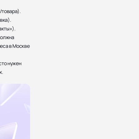
/товара).
вка).
акты»).
должна
неса в Москве
сто нужен
х.