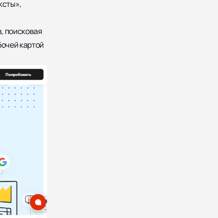
ксты»,
в, поисковая
бочей картой