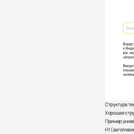
Структура те
Хорошая стру
Пример униве
H1 (заголово