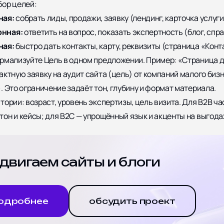
бор целей:
ная:
собрать лиды, продажи, заявку (лендинг, карточка услуги
нная:
ответить на вопрос, показать экспертность (блог, спра
ная:
быстро дать контакты, карту, реквизиты (страница «Конт
рмализуйте Цель в одном предложении. Пример: «Страница 
актную заявку на аудит сайта (цель) от компаний малого биз
. Это ограничение задаёт тон, глубину и формат материала.
тории:
возраст, уровень экспертизы, цель визита. Для B2B ча
он и кейсы; для B2C — упрощённый язык и акценты на выгода
двигаем сайты и блоги
одробнее
обсудить проект