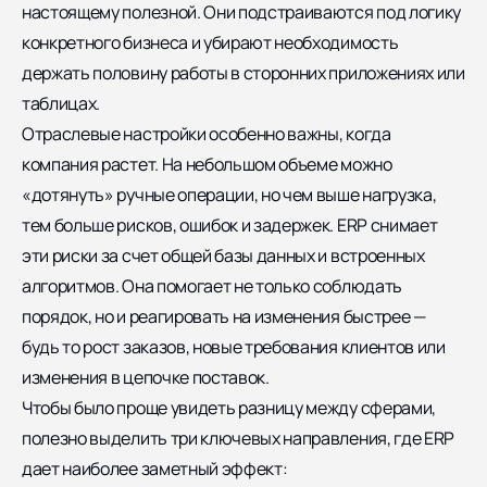
настоящему полезной. Они подстраиваются под логику
конкретного бизнеса и убирают необходимость
держать половину работы в сторонних приложениях или
таблицах.
Отраслевые настройки особенно важны, когда
компания растет. На небольшом объеме можно
«дотянуть» ручные операции, но чем выше нагрузка,
тем больше рисков, ошибок и задержек. ERP снимает
эти риски за счет общей базы данных и встроенных
алгоритмов. Она помогает не только соблюдать
порядок, но и реагировать на изменения быстрее —
будь то рост заказов, новые требования клиентов или
изменения в цепочке поставок.
Чтобы было проще увидеть разницу между сферами,
полезно выделить три ключевых направления, где ERP
дает наиболее заметный эффект: