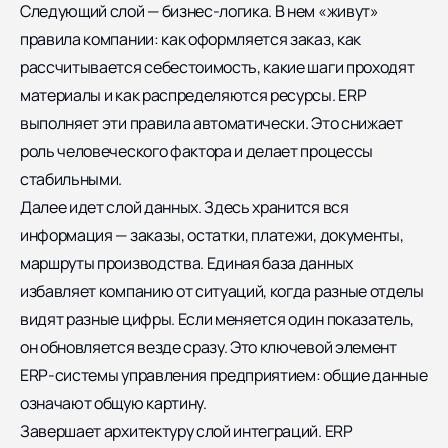
Следующий слой —
бизнес-логика
. В нем «живут»
правила компании: как оформляется заказ, как
рассчитывается себестоимость, какие шаги проходят
материалы и как распределяются ресурсы. ERP
выполняет эти правила автоматически. Это снижает
роль человеческого фактора и делает процессы
стабильными.
Далее идет
слой данных
. Здесь хранится вся
информация — заказы, остатки, платежи, документы,
маршруты производства. Единая база данных
избавляет компанию от ситуаций, когда разные отделы
видят разные цифры. Если меняется один показатель,
он обновляется везде сразу. Это ключевой элемент
ERP-системы управления предприятием: общие данные
означают общую картину.
Завершает архитектуру
слой интеграций
. ERP