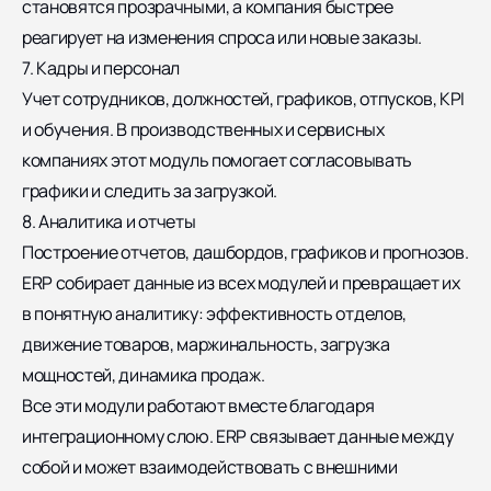
становятся прозрачными, а компания быстрее
реагирует на изменения спроса или новые заказы.
7. Кадры и персонал
Учет сотрудников, должностей, графиков, отпусков, KPI
и обучения. В производственных и сервисных
компаниях этот модуль помогает согласовывать
графики и следить за загрузкой.
8. Аналитика и отчеты
Построение отчетов, дашбордов, графиков и прогнозов.
ERP собирает данные из всех модулей и превращает их
в понятную аналитику: эффективность отделов,
движение товаров, маржинальность, загрузка
мощностей, динамика продаж.
Все эти модули работают вместе благодаря
интеграционному слою
. ERP связывает данные между
собой и может взаимодействовать с внешними