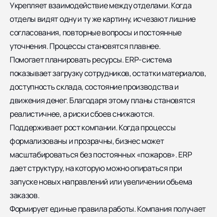
Укрепляет взаимодействие между отделами. Когда
отделы видят одну и ту же картину, исчезают лишние
согласования, повторные вопросы и постоянные
уточнения. Процессы становятся плавнее.
Помогает планировать ресурсы. ERP-система
показывает загрузку сотрудников, остатки материалов,
доступность склада, состояние производства и
движения денег. Благодаря этому планы становятся
реалистичнее, а риски сбоев снижаются.
Поддерживает рост компании. Когда процессы
формализованы и прозрачны, бизнес может
масштабироваться без постоянных «пожаров». ERP
дает структуру, на которую можно опираться при
запуске новых направлений или увеличении объема
заказов.
Формирует единые правила работы. Компания получает