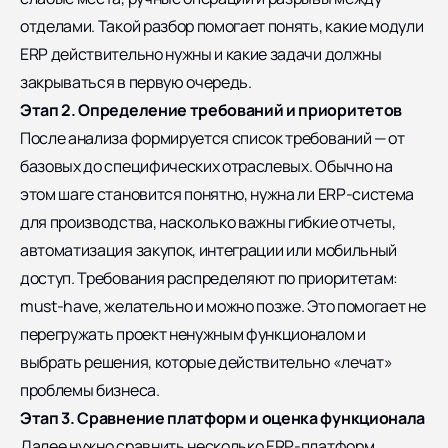
отделами. Такой разбор помогает понять, какие модули
ERP действительно нужны и какие задачи должны
закрываться в первую очередь.
Этап 2. Определение требований и приоритетов
После анализа формируется список требований — от
базовых до специфических отраслевых. Обычно на
этом шаге становится понятно, нужна ли ERP-система
для производства, насколько важны гибкие отчеты,
автоматизация закупок, интеграции или мобильный
доступ. Требования распределяют по приоритетам:
must-have, желательно и можно позже. Это помогает не
перегружать проект ненужным функционалом и
выбрать решения, которые действительно «лечат»
проблемы бизнеса.
Этап 3. Сравнение платформ и оценка функционала
Далее нужно сравнить несколько ERP-платформ.