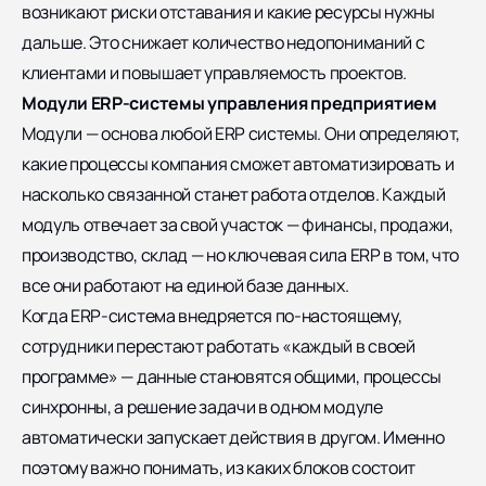
возникают риски отставания и какие ресурсы нужны
дальше. Это снижает количество недопониманий с
клиентами и повышает управляемость проектов.
Модули ERP-системы управления предприятием
Модули — основа любой ERP системы. Они определяют,
какие процессы компания сможет автоматизировать и
насколько связанной станет работа отделов. Каждый
модуль отвечает за свой участок — финансы, продажи,
производство, склад — но ключевая сила ERP в том, что
все они работают на единой базе данных.
Когда ERP-система внедряется по-настоящему,
сотрудники перестают работать «каждый в своей
программе» — данные становятся общими, процессы
синхронны, а решение задачи в одном модуле
автоматически запускает действия в другом. Именно
поэтому важно понимать, из каких блоков состоит