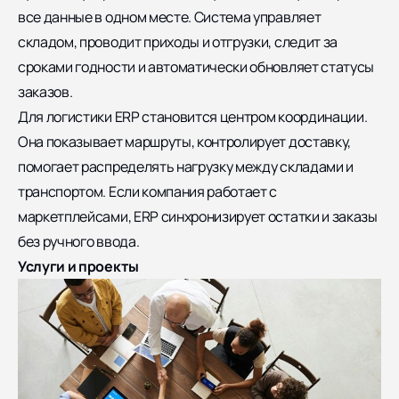
все данные в одном месте. Система управляет
складом, проводит приходы и отгрузки, следит за
сроками годности и автоматически обновляет статусы
заказов.
Для логистики ERP становится центром координации.
Она показывает маршруты, контролирует доставку,
помогает распределять нагрузку между складами и
транспортом. Если компания работает с
маркетплейсами, ERP синхронизирует остатки и заказы
без ручного ввода.
Услуги и проекты