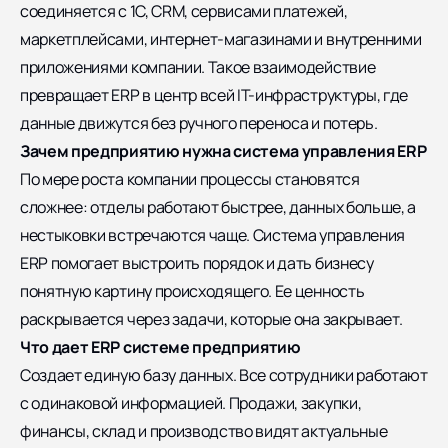
соединяется с 1С, CRM, сервисами платежей,
маркетплейсами, интернет-магазинами и внутренними
приложениями компании. Такое взаимодействие
превращает ERP в центр всей IT-инфраструктуры, где
данные движутся без ручного переноса и потерь.
Зачем предприятию нужна система управления ERP
По мере роста компании процессы становятся
сложнее: отделы работают быстрее, данных больше, а
нестыковки встречаются чаще. Система управления
ERP помогает выстроить порядок и дать бизнесу
понятную картину происходящего. Ее ценность
раскрывается через задачи, которые она закрывает.
Что дает ERP системе предприятию
Создает единую базу данных. Все сотрудники работают
с одинаковой информацией. Продажи, закупки,
финансы, склад и производство видят актуальные