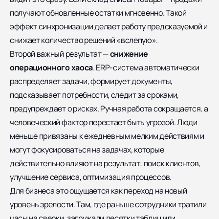
получают обновленные остатки мгновенно. Такой
эффект синхронизации делает работу предсказуемой и
снижает количество решений «вслепую».
Второй важный результат —
снижение
операционного хаоса
. ERP-система автоматически
распределяет задачи, формирует документы,
подсказывает потребности, следит за сроками,
предупреждает о рисках. Ручная работа сокращается, а
человеческий фактор перестает быть угрозой. Люди
меньше привязаны к ежедневным мелким действиям и
могут фокусироваться на задачах, которые
действительно влияют на результат: поиск клиентов,
улучшение сервиса, оптимизация процессов.
Для бизнеса это ощущается как переход на новый
уровень зрелости. Там, где раньше сотрудники тратили
часы на сверки, загружали десятки таблиц или