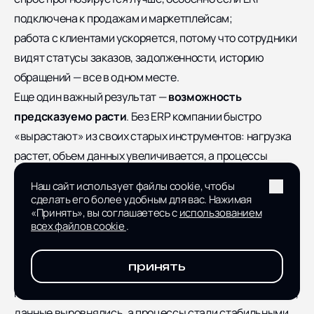
подключена к продажам и маркетплейсам;
работа с клиентами ускоряется, потому что сотрудники
видят статусы заказов, задолженности, историю
обращений — все в одном месте.
Еще один важный результат —
возможность
предсказуемо расти
. Без ERP компании быстро
«вырастают» из своих старых инструментов: нагрузка
растет, объем данных увеличивается, а процессы
начинают ломаться под собственным весом. ERP-
Наш сайт использует файлы cookie, чтобы
система становится несущей конструкцией, которая
сделать его более удобным для вас. Нажимая
«Принять», вы соглашаетесь с
использованием
выдерживает масштабирование: больше заказов,
всех файлов cookie
.
больше клиентов, больше товаров, больше
сотрудников.
принять
Оценивать эффект внедрения обычно начинают через
несколько месяцев, когда сотрудники адаптировались,
данные выровнялись, а процессы стали стабильными.