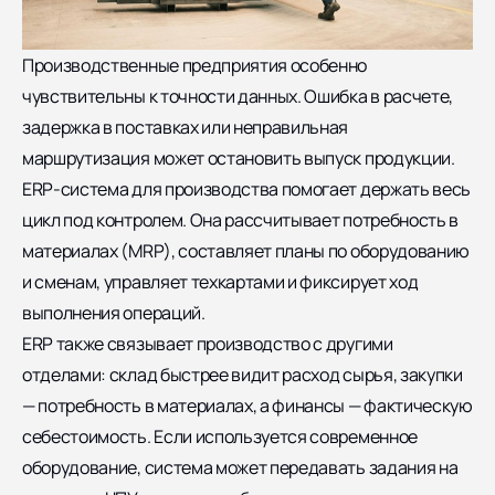
Производственные предприятия особенно
чувствительны к точности данных. Ошибка в расчете,
задержка в поставках или неправильная
маршрутизация может остановить выпуск продукции.
ERP-система для производства помогает держать весь
цикл под контролем. Она рассчитывает потребность в
материалах (MRP), составляет планы по оборудованию
и сменам, управляет техкартами и фиксирует ход
выполнения операций.
ERP также связывает производство с другими
отделами: склад быстрее видит расход сырья, закупки
— потребность в материалах, а финансы — фактическую
себестоимость. Если используется современное
оборудование, система может передавать задания на