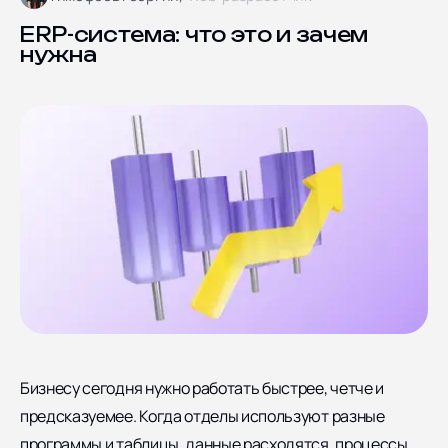
Блог
Ярославская улица дом
8, корпус 5
Отзывы
ERP-система: что это и зачем
нужна
Контакты
Документы
СОЦИАЛЬНЫЕ СЕТИ
Бизнесу сегодня нужно работать быстрее, четче и
предсказуемее. Когда отделы используют разные
программы и таблицы, данные расходятся, процессы