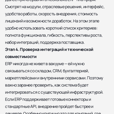
Смотрят на модули, отраслевые решения, интерфейс,
удобство работы, скорость внедрения, стоимость
лицензий и возможности доработок. На этом этапе
удобно использовать короткий список критериев:
полнота функционала, гибкость, перспективы роста,
набор интеграций, поддержка поставщика.
Этап 4. Проверка интеграций и технической
совместимости
ERP никогда не живет в вакууме — ей нужно
связываться со складом, CRM, бухгалтерией,
маркетплейсами и внутренними сервисами. Поэтому
важно заранее проверить, как система будет
интегрироваться с существующей инфраструктурой.
Если ERP поддерживает готовые коннекторы и
стандартные API, внедрение пройдет быстрее и
дешевле. Особенно критично это для компаний, где