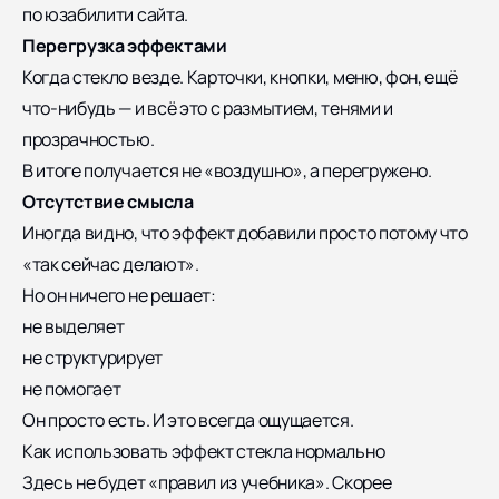
по юзабилити сайта.
Перегрузка эффектами
Когда стекло везде. Карточки, кнопки, меню, фон, ещё
что-нибудь — и всё это с размытием, тенями и
прозрачностью.
В итоге получается не «воздушно», а перегружено.
Отсутствие смысла
Иногда видно, что эффект добавили просто потому что
«так сейчас делают».
Но он ничего не решает:
не выделяет
не структурирует
не помогает
Он просто есть. И это всегда ощущается.
Как использовать эффект стекла нормально
Здесь не будет «правил из учебника». Скорее