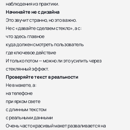
наблюдения из практики.
Начинайте не с дизайна
Это звучит странно, но это важно.
Не с «давайте сделаем стекло», а с:
что здесь главное
куда должен смотреть пользователь
где ключевое действие
И только потом — можно ли это усилить через
стеклянный эффект.
Проверяйте текст в реальности
Не в макете, а:
на телефоне
при ярком свете
с длинным текстом
с реальными данными
Очень часто красивый макет разваливается на