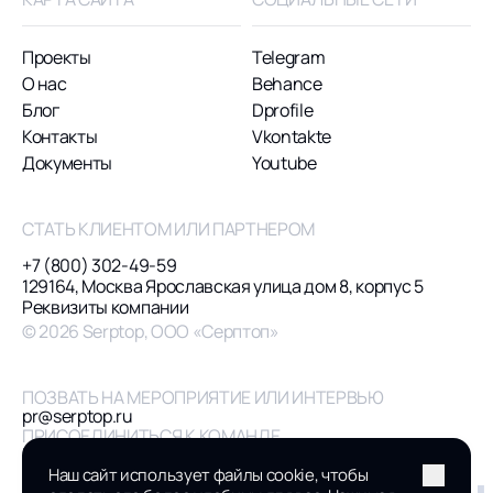
Проекты
Telegram
О нас
Behance
Блог
Dprofile
Контакты
Vkontakte
Документы
Youtube
СТАТЬ КЛИЕНТОМ ИЛИ ПАРТНЕРОМ
+7 (800) 302-49-59
129164, Москва Ярославская улица дом 8, корпус 5
Реквизиты компании
© 2026 Serptop, ООО «Серптоп»
ПОЗВАТЬ НА МЕРОПРИЯТИЕ ИЛИ ИНТЕРВЬЮ
pr@serptop.ru
ПРИСОЕДИНИТЬСЯ К КОМАНДЕ
hr@serptop.ru
Наш сайт использует файлы cookie, чтобы