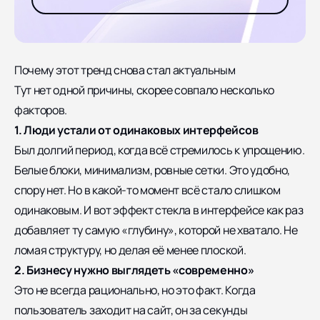
Почему этот тренд снова стал актуальным
Тут нет одной причины, скорее совпало несколько
факторов.
1. Люди устали от одинаковых интерфейсов
Был долгий период, когда всё стремилось к упрощению.
Белые блоки, минимализм, ровные сетки. Это удобно,
спору нет. Но в какой-то момент всё стало слишком
одинаковым. И вот эффект стекла в интерфейсе как раз
добавляет ту самую «глубину», которой не хватало. Не
ломая структуру, но делая её менее плоской.
2. Бизнесу нужно выглядеть «современно»
Это не всегда рационально, но это факт. Когда
пользователь заходит на сайт, он за секунды