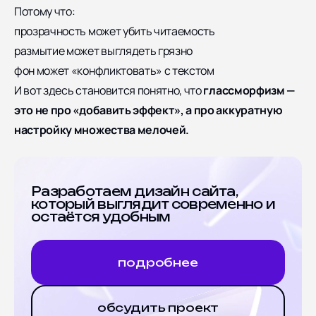
Потому что:
прозрачность может убить читаемость
размытие может выглядеть грязно
фон может «конфликтовать» с текстом
И вот здесь становится понятно, что
глассморфизм —
это не про «добавить эффект», а про аккуратную
настройку множества мелочей.
Разработаем дизайн сайта,
который выглядит современно и
остаётся удобным
подробнее
обсудить проект