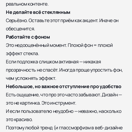
реальном контенте.
Не делайте всё стеклянным
Серьёзно. Оставьте этот приём как акцент. Иначе он
обесценится.
Работайте с фоном
Это недооценённый момент.
Плохой фон = плохой
эффект стекла.
Если подложка слишком активная — никакая
прозрачность не спасёт. Иногда проще упростить фон,
чем усложнять эффект.
Небольшое, но важное отступление про удобство
Есть ощущение, что про это часто забывают. Дизайн —
это не картинка. Это инструмент.
И если пользователю неудобно — неважно, насколько
это красиво.
Поэтому любой тренд (и глассморфизм в веб-дизайне