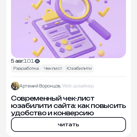
5 авг.
101
Разработка
Чек-лист
Юзабилити
Артемий Воронцов,
Web-дизайнер
Современный чек-лист
юзабилити сайта: как повысить
удобство и конверсию
читать