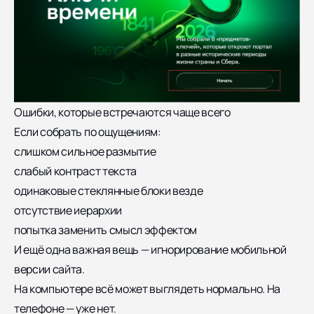
Ошибки, которые встречаются чаще всего
Если собрать по ощущениям:
слишком сильное размытие
слабый контраст текста
одинаковые стеклянные блоки везде
отсутствие иерархии
попытка заменить смысл эффектом
И ещё одна важная вещь — игнорирование мобильной
версии сайта.
На компьютере всё может выглядеть нормально. На
телефоне — уже нет.