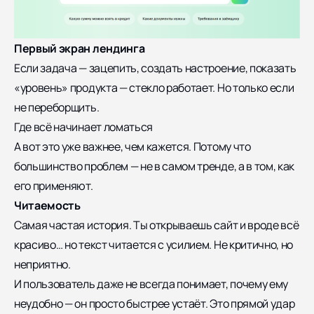
Первый экран лендинга
Если задача — зацепить, создать настроение, показать
«уровень» продукта — стекло работает. Но только если
не переборщить.
Где всё начинает ломаться
А вот это уже важнее, чем кажется. Потому что
большинство проблем — не в самом тренде, а в том, как
его применяют.
Читаемость
Самая частая история. Ты открываешь сайт и вроде всё
красиво… но текст читается с усилием. Не критично, но
неприятно.
И пользователь даже не всегда понимает, почему ему
неудобно — он просто быстрее устаёт. Это прямой удар