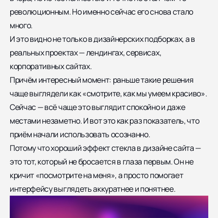
революционным. Но именно сейчас его снова стало
много.
И это видно не только в дизайнерских подборках, а в
реальных проектах — лендингах, сервисах,
корпоративных сайтах.
Причём интересный момент: раньше такие решения
чаще выглядели как «смотрите, как мы умеем красиво».
Сейчас — всё чаще это выглядит спокойно и даже
местами незаметно. И вот это как раз показатель, что
приём начали использовать осознанно.
Потому что хороший эффект стекла в дизайне сайта —
это тот, который не бросается в глаза первым. Он не
кричит «посмотрите на меня», а просто помогает
интерфейсу выглядеть аккуратнее и понятнее.