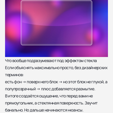
Что вообще подразумевают под эффектом стекла
Если объяснять максимально просто, без дизайнерских
терминов:
есть фон → поверх него блок → но этот блок не глухой, а
полупрозрачный → плюс добавляется размытие.
В итоге создаётся ощущение, что перед вами не
прямоугольник, а стеклянная поверхность. Звучит
банально. Но дальше начинаются нюансы.