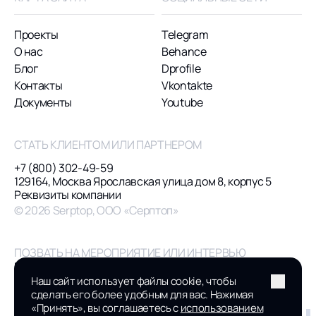
Проекты
Telegram
О нас
Behance
Блог
Dprofile
Контакты
Vkontakte
Документы
Youtube
СТАТЬ КЛИЕНТОМ ИЛИ ПАРТНЕРОМ
+7 (800) 302-49-59
129164, Москва Ярославская улица дом 8, корпус 5
Реквизиты компании
© 2026 Serptop, ООО «Серптоп»
ПОЗВАТЬ НА МЕРОПРИЯТИЕ ИЛИ ИНТЕРВЬЮ
pr@serptop.ru
ПРИСОЕДИНИТЬСЯ К КОМАНДЕ
Наш сайт использует файлы cookie, чтобы
hr@serptop.ru
сделать его более удобным для вас. Нажимая
hello@serptop.ru
«Принять», вы соглашаетесь с
использованием