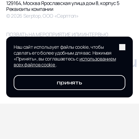
129164, Москва Ярославская улица дом 8, корпус 5
Реквизиты компании
© 2026 Serptop, ООО «Серптоп»
ПОЗВАТЬ НА МЕРОПРИЯТИЕ ИЛИ ИНТЕРВЬЮ
pr@serptop.ru
ПРИСОЕДИНИТЬСЯ К КОМАНДЕ
Наш сайт использует файлы cookie, чтобы
hr@serptop.ru
сделать его более удобным для вас. Нажимая
hello@serptop.ru
«Принять», вы соглашаетесь с
использованием
всех файлов cookie
.
принять