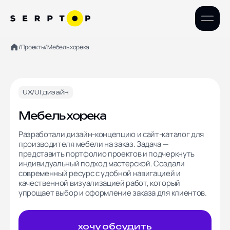
/
Проекты
/
Мебель хорека
Наши проекты
UX/UI дизайн
WEB разработка
UX/UI дизайн
Интеграция
Мебель хорека
Контекстная реклама
Разработали дизайн-концепцию и сайт-каталог для
SEO продвижение
производителя мебели на заказ. Задача —
Поддержка сайтов
представить портфолио проектов и подчеркнуть
индивидуальный подход мастерской. Создали
современный ресурс с удобной навигацией и
качественной визуализацией работ, который
упрощает выбор и оформление заказа для клиентов.
КОМПАНИЯ
КОНТАКТЫ
+7 (800) 302-49-59
Компания
хочу обсудить
129164, Москва