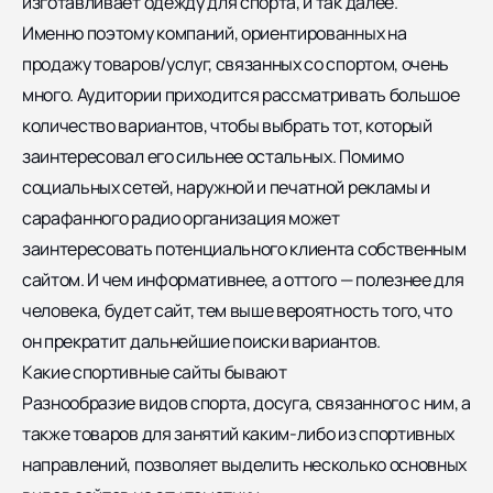
изготавливает одежду для спорта, и так далее.
Именно поэтому компаний, ориентированных на
продажу товаров/услуг, связанных со спортом, очень
много. Аудитории приходится рассматривать большое
количество вариантов, чтобы выбрать тот, который
заинтересовал его сильнее остальных. Помимо
социальных сетей, наружной и печатной рекламы и
сарафанного радио организация может
заинтересовать потенциального клиента собственным
сайтом. И чем информативнее, а оттого — полезнее для
человека, будет сайт, тем выше вероятность того, что
он прекратит дальнейшие поиски вариантов.
Какие спортивные сайты бывают
Разнообразие видов спорта, досуга, связанного с ним, а
также товаров для занятий каким-либо из спортивных
направлений, позволяет выделить несколько основных