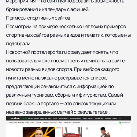
мероприятия — на сайт нужно добавить возможность
бронирования и календарь с афишей.
Примеры спортивных сайтов
Посмотрим на примере несколько неплохих примеров
спортивных сайтов разных видов и тематик, которые мы
подобрали.
Новостной портал
sports.ru
сразу дает понять, что
пользователь может посмотреть и почитать на сайте
новости разных видов спорта. При выборе каждого
пункта меню на экране раскрывается список,
предлагающий ознакомиться с информацией по
различным турнирам, сборным и фигуристам. Самый
первый блок на портале — это список текущих или
недавно завершенных матчей с результатами.