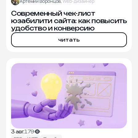
Артемий Воронцов,
Web-дизайнер
Современный чек-лист
юзабилити сайта: как повысить
удобство и конверсию
читать
3 авг.
179