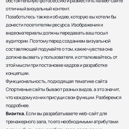
обстоятельную фотосессию и разместить на веб-сайте
отличный визуальный контент.
Позаботьтесь также и об идее, которую вы хотели бы
донести посетителям ресурса. Изображения и
видеоматериалы должны передавать ваш посыл
аудитории. Поэтому перед созданием визуальной
составляющей подумайте о том, какие чувства она
должна вызвать у пользователя, и отталкивайтесь от
этой мысли при постановке кадров и разработке
концепции.
Функциональность, подходящая тематике сайта
Спортивные сайты бывают разных видов, а это значит,
что каждому из них присущи свои функции. Разберемся
подробнее.
Визитка.
Если вы разрабатываете web-сайт для
тренажерного зала, то его необходимыми атрибутами