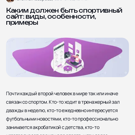
Блог
Ярославская улица дом
8, корпус 5
Отзывы
Каким должен быть спортивный
сайт: виды, особенности,
Контакты
примеры
Документы
СОЦИАЛЬНЫЕ СЕТИ
Почти каждый второй человек в мире так или иначе
связан со спортом. Кто-то ходит в тренажерный зал
дважды в неделю, кто-то ежедневно интересуется
футбольными новостями, кто-то профессионально
занимается акробатикой с детства, кто-то