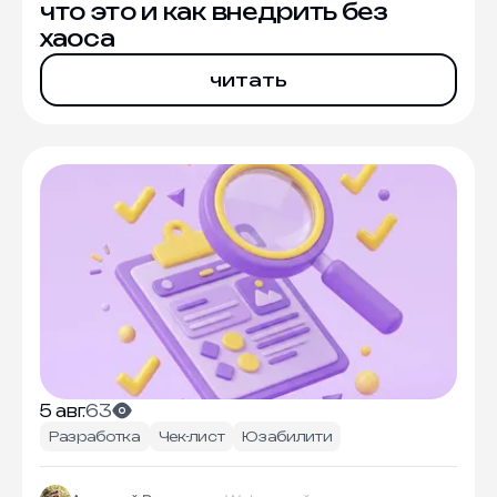
что это и как внедрить без
хаоса
читать
5 авг.
63
Разработка
Чек-лист
Юзабилити