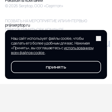
Реквизиты компании
© 2026 Serptop, ООО «Серптоп»
ПОЗВАТЬ НА МЕРОПРИЯТИЕ ИЛИ ИНТЕРВЬЮ
pr@serptop.ru
ПРИСОЕДИНИТЬСЯ К КОМАНДЕ
hr@serptop.ru
Наш сайт использует файлы cookie, чтобы
hello@serptop.ru
сделать его более удобным для вас. Нажимая
«Принять», вы соглашаетесь с
использованием
всех файлов cookie
.
принять