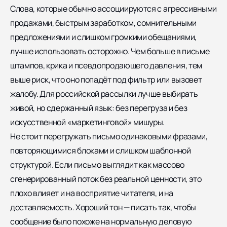
Слова, которые обычно ассоциируются с агрессивными
продажами, быстрым заработком, сомнительными
предложениями и слишком громкими обещаниями,
лучше использовать осторожно. Чем больше в письме
штампов, крика и псевдопродающего давления, тем
выше риск, что оно попадёт под фильтр или вызовет
жалобу. Для российской рассылки лучше выбирать
живой, но сдержанный язык: без перегруза и без
искусственной «маркетинговой» мишуры.
Не стоит перегружать письмо одинаковыми фразами,
повторяющимися блоками и слишком шаблонной
структурой. Если письмо выглядит как массово
сгенерированный поток без реальной ценности, это
плохо влияет и на восприятие читателя, и на
доставляемость. Хороший тон — писать так, чтобы
сообщение было похоже на нормальную деловую