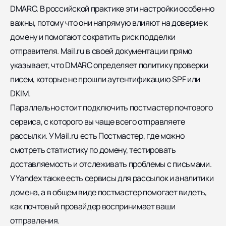
DMARC. В российской практике эти настройки особенно
важны, потому что они напрямую влияют на доверие к
домену и помогают сократить риск подделки
отправителя. Mail.ru в своей документации прямо
указывает, что DMARC определяет политику проверки
писем, которые не прошли аутентификацию SPF или
DKIM.
Параллельно стоит подключить постмастер почтового
сервиса, с которого вы чаще всего отправляете
рассылки. У Mail.ru есть Постмастер, где можно
смотреть статистику по домену, тестировать
доставляемость и отслеживать проблемы с письмами.
У Yandex также есть сервисы для рассылок и аналитики
домена, а в общем виде постмастер помогает видеть,
как почтовый провайдер воспринимает ваши
отправления.