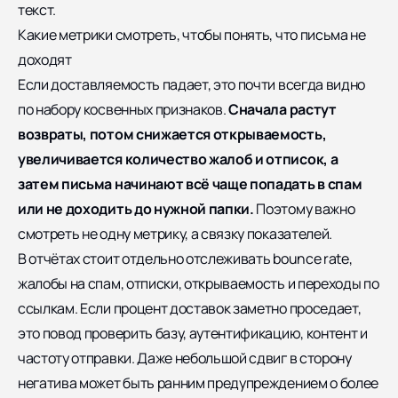
текст.
Какие метрики смотреть, чтобы понять, что письма не
доходят
Если доставляемость падает, это почти всегда видно
по набору косвенных признаков.
Сначала растут
возвраты, потом снижается открываемость,
увеличивается количество жалоб и отписок, а
затем письма начинают всё чаще попадать в спам
или не доходить до нужной папки.
Поэтому важно
смотреть не одну метрику, а связку показателей.
В отчётах стоит отдельно отслеживать bounce rate,
жалобы на спам, отписки, открываемость и переходы по
ссылкам. Если процент доставок заметно проседает,
это повод проверить базу, аутентификацию, контент и
частоту отправки. Даже небольшой сдвиг в сторону
негатива может быть ранним предупреждением о более