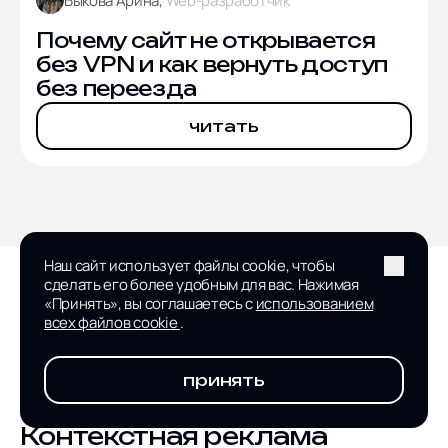
Быкова Арина,
Web-разработчик
Почему сайт не открывается
без VPN и как вернуть доступ
без переезда
читать
Наш сайт использует файлы cookie, чтобы
сделать его более удобным для вас. Нажимая
НАПРАВЛЕНИЯ
«Принять», вы соглашаетесь с
использованием
всех файлов cookie
.
UX/UI дизайн
WEB разработка
принять
Интеграция
Контекстная реклама