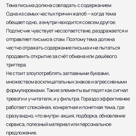
Тема письма должна совпадать с содержанием
Одна из самых частых причин жалоб — когда тема
обещает одно, а внутри находится совсем другое.
Подписчик чувствует несоответствие, раздражается и
отправляет письмо в спам. Поэтому тема должна
честно отражать содержание письма и не пытаться
продавить открытие за счёт обмана или дешёвого
триггера.
Не стоит злоупотреблять заглавными буквами,
множеством восклицательных знаков и агрессивными
формулировками. Такие элементы выглядят как сигнал
тревоги и у читателя, и у фильтра. Гораздо эффективнее
работает спокойная, конкретная и понятная тема, где
сразу видно, что внутри: акция, подборка, обновление
сервиса, полезный материал или персональное
предложение.