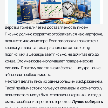
Вёрстка тоже влияет на доставляемость писем
Письмо должно корректно отображаться на смартфоне,
планшете и компьютере. Если заголовки «ломаются»,
кнопки уезжают, а текст расползается по экрану,
подписчик чаще закрывает письмо, не дочитав его до
конца. Это уже косвенно ухудшает поведенческие
сигналы. Поэтому адаптивная вёрстка — не украшение,
а базовая необходимость.
Не стоит делать письмо одним большим изображением.
Такой приём часто используют спамеры, а кроме того, у
пользователя могут быть отключены картинки, и тогда
смысл сообщения просто потеряется.
Лучше собирать