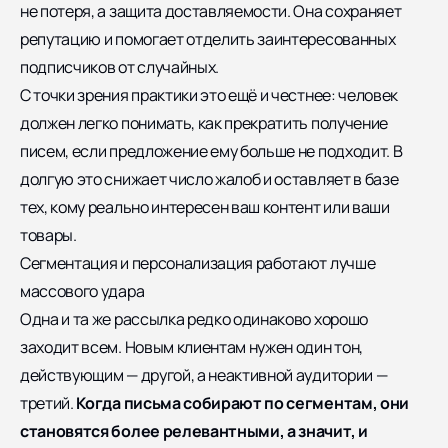
не потеря, а защита доставляемости. Она сохраняет
репутацию и помогает отделить заинтересованных
подписчиков от случайных.
С точки зрения практики это ещё и честнее: человек
должен легко понимать, как прекратить получение
писем, если предложение ему больше не подходит. В
долгую это снижает число жалоб и оставляет в базе
тех, кому реально интересен ваш контент или ваши
товары.
Сегментация и персонализация работают лучше
массового удара
Одна и та же рассылка редко одинаково хорошо
заходит всем. Новым клиентам нужен один тон,
действующим — другой, а неактивной аудитории —
третий.
Когда письма собирают по сегментам, они
становятся более релевантными, а значит, и