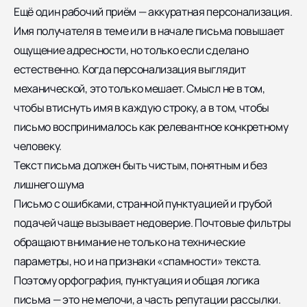
Ещё один рабочий приём — аккуратная персонализация.
Имя получателя в теме или в начале письма повышает
ощущение адресности, но только если сделано
естественно. Когда персонализация выглядит
механической, это только мешает. Смысл не в том,
чтобы втиснуть имя в каждую строку, а в том, чтобы
письмо воспринималось как релевантное конкретному
человеку.
Текст письма должен быть чистым, понятным и без
лишнего шума
Письмо с ошибками, странной пунктуацией и грубой
подачей чаще вызывает недоверие. Почтовые фильтры
обращают внимание не только на технические
параметры, но и на признаки «спамности» текста.
Поэтому орфография, пунктуация и общая логика
письма — это не мелочи, а часть репутации рассылки.