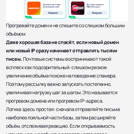
Прогревайте домен и не спешите со слишком большим
объёмом
Даже хорошая база не спасёт, если новый домен
или новый IP сразу начинает отправлять тысячи
писем.
Почтовые системы воспринимают такой
всплеск как подозрительный: слишком резкое
увеличение объёма похоже на поведение спамера.
Поэтому рассылку важно запускать постепенно,
увеличивая нагрузку шаг за шагом. Это называется
прогревом домена или прогревом IP-адреса.
Логика здесь простая: сначала отправляйте письма
наиболее лояльной части базы, затем расширяйте
объём, отслеживая реакцию. Если открываемость