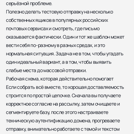
серьёзной проблеме.
Полезно делать тестовую отправку на несколько
собственных ящиков в популярных российских
почтовых сервисах и смотреть, где письмо
оказывается фактически. Один и тот же шаблон может
вести себя по-разному в разных средах, и это
нормальная ситуация.
Задача не в том, чтобы угадать
один идеальный вариант, а в том, чтобы выявить
слабые места до массовой отправки.
Рабочая схема, которая действительно помогает
Если собрать всё вместе, то хорошая доставляемость
строится по простой цепочке. Сначала вы получаете
корректное согласие на рассылку, затем очищаете и
сегментируете базу, после этого настраиваете
техническую аутентификацию домена, прогреваете
отправку, внимательно работаете с темой и текстом