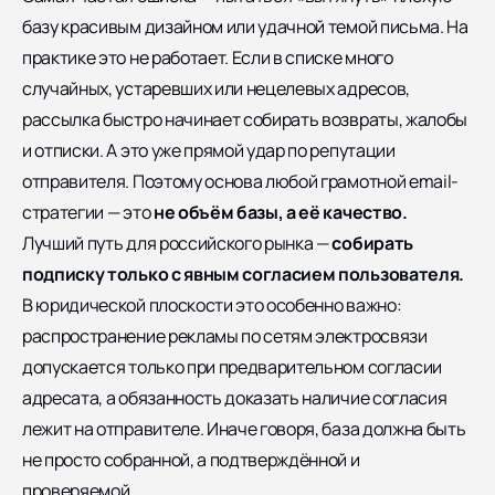
базу красивым дизайном или удачной темой письма. На
практике это не работает. Если в списке много
случайных, устаревших или нецелевых адресов,
рассылка быстро начинает собирать возвраты, жалобы
и отписки. А это уже прямой удар по репутации
отправителя. Поэтому основа любой грамотной email-
стратегии — это
не объём базы, а её качество.
Лучший путь для российского рынка —
собирать
подписку только с явным согласием пользователя.
В юридической плоскости это особенно важно:
распространение рекламы по сетям электросвязи
допускается только при предварительном согласии
адресата, а обязанность доказать наличие согласия
лежит на отправителе. Иначе говоря, база должна быть
не просто собранной, а подтверждённой и
проверяемой.