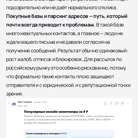
подозрительно или не даёт нормального отклика.
Покупные базы и парсинг адресов — путь, который
почти всегда приводит к проблемам.
В такой базе
много неактуальных контактов, а главное — люди не
ждали вашего письма и не давали согласия на
получение сообщений. Результат обычно одинаковый:
рост жалоб, отписок и блокировок. Для рассылок по
российскому рынку это особенно рискованно, потому
что формально такие контакты плохо защищают
отправителя и с юридической, и с репутационной точки
зрения.