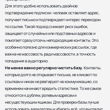
Для этого удобно использовать двойное
подтверждение подписки: человек оставляет адрес,
получает письмо и подтверждает интерес переходом
по ссылке. Такой подход снижает риск ошибок,
защищает от случайных или подставных адресов и
помогает сразу отсечь неподходящие контакты. Это
особенно полезно для коммерческих рассылок, где
важна не массовость ради массовости, а точность
попадания в аудиторию.
Не менее важно регулярно чистить базу.
Контакты,
которые долго не открывают письма, не кликают по
ссылкам и никак не реагируют на коммуникацию, со
временем начинают вредить статистике. То же самое
относится к дублям, ролевым адресам и
несуществующим ящикам. Для проверки базы лучше
использовать валидаторы и убирать всё, что выглядит