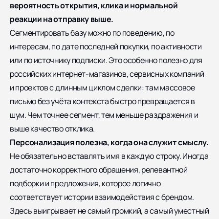
вероятность открытия, клика и нормальной
реакции на отправку выше.
Сегментировать базу можно по поведению, по
интересам, по дате последней покупки, по активности
или по источнику подписки. Это особенно полезно для
российских интернет-магазинов, сервисных компаний
и проектов с длинным циклом сделки: там массовое
письмо без учёта контекста быстро превращается в
шум. Чем точнее сегмент, тем меньше раздражения и
выше качество отклика.
Персонализация полезна, когда она служит смыслу.
Не обязательно вставлять имя в каждую строку. Иногда
достаточно корректного обращения, релевантной
подборки и предложения, которое логично
соответствует истории взаимодействия с брендом.
Здесь выигрывает не самый громкий, а самый уместный