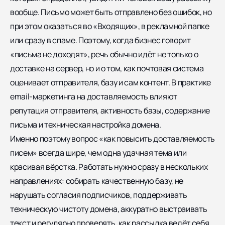
вообще. Письмо может быть отправлено без ошибок, но
при этом оказаться во «Входящих», в рекламной папке
или сразу в спаме. Поэтому, когда бизнес говорит
«письма не доходят», речь обычно идёт не только о
доставке на сервер, но и о том, как почтовая система
оценивает отправителя, базу и сам контент. В практике
email-маркетинга на доставляемость влияют
репутация отправителя, активность базы, содержание
письма и техническая настройка домена.
Именно поэтому вопрос «как повысить доставляемость
писем» всегда шире, чем одна удачная тема или
красивая вёрстка. Работать нужно сразу в нескольких
направлениях: собирать качественную базу, не
нарушать согласия подписчиков, поддерживать
техническую чистоту домена, аккуратно выстраивать
текст и регулярно проверять, как рассылка ведёт себя