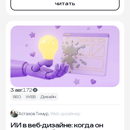
читать
3 авг.
172
SEO
WEB
Дизайн
Астахов Тимур,
Web-дизайнер
ИИ в веб-дизайне: когда он