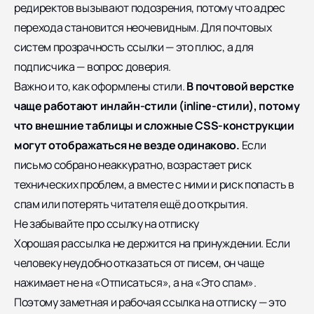
редиректов вызывают подозрения, потому что адрес
перехода становится неочевидным. Для почтовых
систем прозрачность ссылки — это плюс, а для
подписчика — вопрос доверия.
Важно и то, как оформлены стили.
В почтовой верстке
чаще работают инлайн-стили (inline-стили), потому
что внешние таблицы и сложные CSS-конструкции
могут отображаться не везде одинаково.
Если
письмо собрано неаккуратно, возрастает риск
технических проблем, а вместе с ними и риск попасть в
спам или потерять читателя ещё до открытия.
Не забывайте про ссылку на отписку
Хорошая рассылка не держится на принуждении. Если
человеку неудобно отказаться от писем, он чаще
нажимает не на «Отписаться», а на «Это спам».
Поэтому заметная и рабочая ссылка на отписку — это