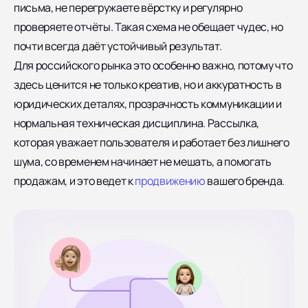
письма, не перегружаете вёрстку и регулярно
проверяете отчёты. Такая схема не обещает чудес, но
почти всегда даёт устойчивый результат.
Для российского рынка это особенно важно, потому что
здесь ценится не только креатив, но и аккуратность в
юридических деталях, прозрачность коммуникации и
нормальная техническая дисциплина. Рассылка,
которая уважает пользователя и работает без лишнего
шума, со временем начинает не мешать, а помогать
продажам, и это ведет к
продвижению
вашего бренда.