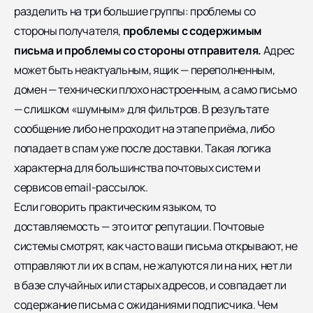
разделить на три большие группы: проблемы со
стороны получателя,
проблемы с содержимым
письма и проблемы со стороны отправителя.
Адрес
может быть неактуальным, ящик — переполненным,
домен — технически плохо настроенным, а само письмо
— слишком «шумным» для фильтров. В результате
сообщение либо не проходит на этапе приёма, либо
попадает в спам уже после доставки. Такая логика
характерна для большинства почтовых систем и
сервисов email-рассылок.
Если говорить практическим языком, то
доставляемость — это итог репутации. Почтовые
системы смотрят, как часто ваши письма открывают, не
отправляют ли их в спам, не жалуются ли на них, нет ли
в базе случайных или старых адресов, и совпадает ли
содержание письма с ожиданиями подписчика. Чем