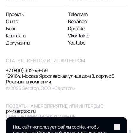
Проекты
Telegram
О нас
Behance
Блог
Dprofile
Контакты
Vkontakte
Документы
Youtube
СТАТЬ КЛИЕНТОМ ИЛИ ПАРТНЕРОМ
+7 (800) 302-49-59
129164, Москва Ярославская улица дом 8, корпус 5
Реквизиты компании
© 2026 Serptop, ООО «Серптоп»
ПОЗВАТЬ НА МЕРОПРИЯТИЕ ИЛИ ИНТЕРВЬЮ
pr@serptop.ru
ПРИСОЕДИНИТЬСЯ К КОМАНДЕ
hr@serptop.ru
Наш сайт использует файлы cookie, чтобы
hello@serptop.ru
сделать его более удобным для вас. Нажимая