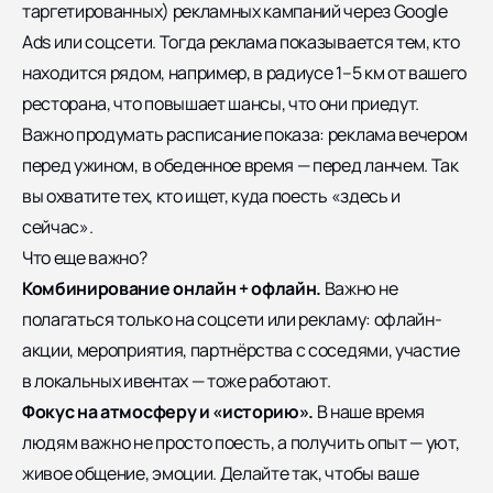
таргетированных) рекламных кампаний через Google
Ads или соцсети. Тогда реклама показывается тем, кто
находится рядом, например, в радиусе 1–5 км от вашего
ресторана, что повышает шансы, что они приедут.
Важно продумать расписание показа: реклама вечером
перед ужином, в обеденное время — перед ланчем. Так
вы охватите тех, кто ищет, куда поесть «здесь и
сейчас».
Что еще важно?
Комбинирование онлайн + офлайн.
Важно не
полагаться только на соцсети или рекламу: офлайн-
акции, мероприятия, партнёрства с соседями, участие
в локальных ивентах — тоже работают.
Фокус на атмосферу и «историю».
В наше время
людям важно не просто поесть, а получить опыт — уют,
живое общение, эмоции. Делайте так, чтобы ваше