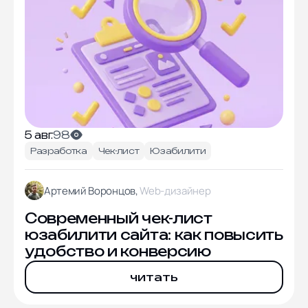
5 авг.
98
Разработка
Чек-лист
Юзабилити
Артемий Воронцов,
Web-дизайнер
Современный чек-лист
юзабилити сайта: как повысить
удобство и конверсию
читать